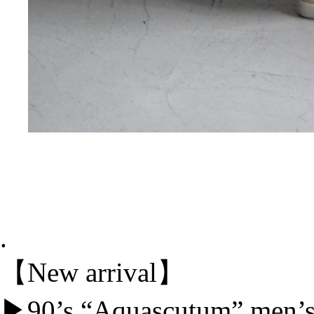
.
【New arrival】
▶︎90’s “Aquascutum” men’s 