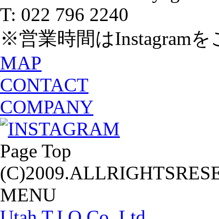
T: 022 796 2240
※営業時間はInstagra
MAP
CONTACT
COMPANY
Page Top
(C)2009.ALLRIGHTSRES
MENU
Utah T.I.O Co. Ltd