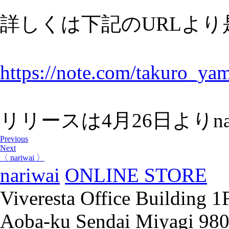
詳しくは下記のURLよ
https://note.com/takuro_ya
リリースは4月26日よりn
Previous
Next
〈 nariwai 〉
nariwai
ONLINE STORE
Viveresta Office Building 1
Aoba-ku Sendai Miyagi 98