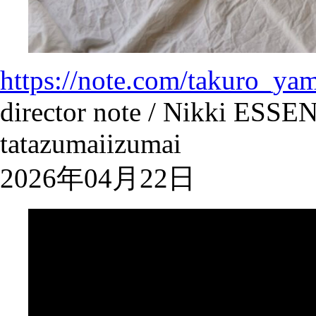
https://note.com/takuro_ya
director note / Nikki ESSE
tatazumaiizumai
2026年04月22日