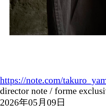
https://note.com/takuro_ya
director note / forme exclus
2026年05月09日